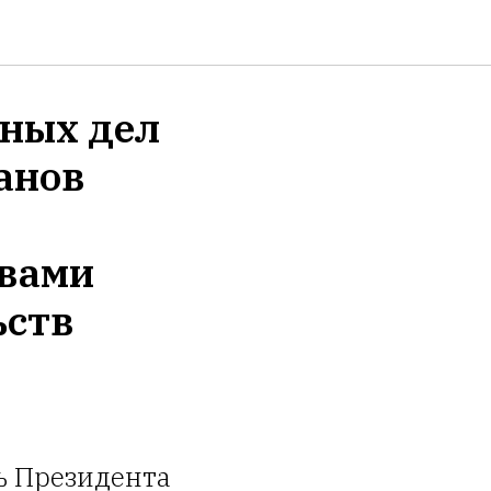
нных дел
анов
авами
ьств
ь Президента