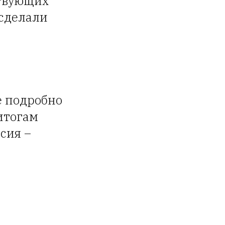
ствующих
 сделали
е подробно
итогам
сия –