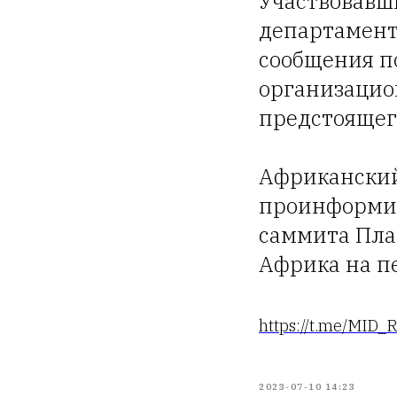
Участвовавш
департамент
сообщения по
организацио
предстоящег
Африканский
проинформир
саммита Пла
Африка на пе
https://t.me/MID_
2023-07-10 14:23