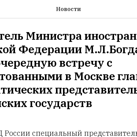
Новости
тель Министра иностра
кой Федерации М.Л.Богд
очередную встречу с
тованными в Москве гл
тических представител
ских государств
Д России специальный представител