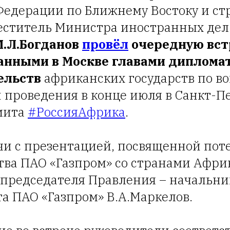
Федерации по Ближнему Востоку и ст
еститель Министра иностранных дел
М.Л.Богданов
провёл
очередную вст
анными в Москве главами диплома
ельств
африканских государств по в
 проведения в конце июля в Санкт-П
мита
#РоссияАфрика
.
ечи с презентацией, посвященной пот
тва ПАО «Газпром» со странами Афри
 председателя Правления – начальни
а ПАО «Газпром» В.А.Маркелов.