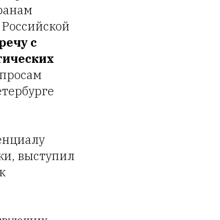
ранам
 Российской
речу с
тических
опросам
етербурге
енциалу
ки, выступил
к