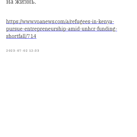
на жизнь.
https://www.voanews.com/a/refugees-in-kenya-
pursue-entrepreneurship-amid-unhcr-funding-
shortfall/714
2023-07-02 12:33