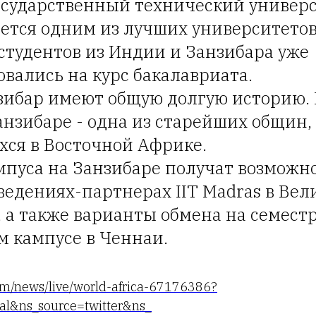
государственный технический универс
яется одним из лучших университето
студентов из Индии и Занзибара уже
вались на курс бакалавриата.
зибар имеют общую долгую историю.
нзибаре - одна из старейших общин,
хся в Восточной Африке.
мпуса на Занзибаре получат возможно
аведениях-партнерах IIT Madras в Ве
 а также варианты обмена на семестр
м кампусе в Ченнаи.
om/news/live/world-africa-67176386?
al&ns_source=twitter&ns_