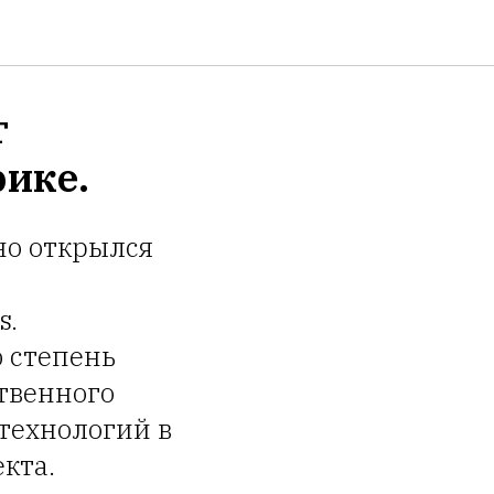
т
ике.
но открылся
s.
 степень
ственного
технологий в
кта.