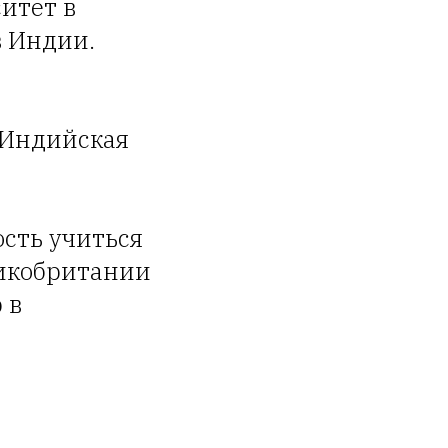
итет в
в Индии.
 Индийская
сть учиться
ликобритании
 в