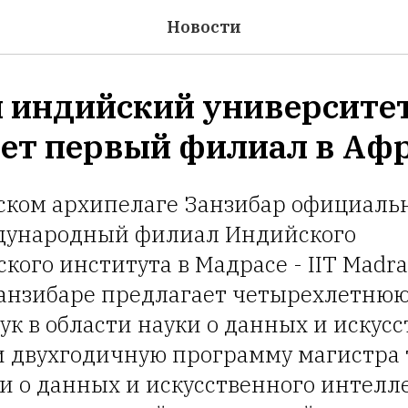
Новости
 индийский университе
ет первый филиал в Афр
ском архипелаге Занзибар официаль
дународный филиал Индийского
кого института в Мадрасе - IIT Madra
анзибаре предлагает четырехлетнюю
ук в области науки о данных и искус
и двухгодичную программу магистра 
и о данных и искусственного интелле