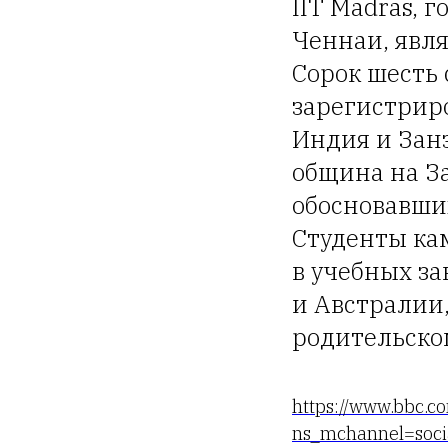
IIT Madras, 
Ченнаи, явл
Сорок шесть 
зарегистриро
Индия и Зан
община на За
обосновавши
Студенты ка
в учебных з
и Австралии,
родительско
https://www.bbc.c
ns_mchannel=soci