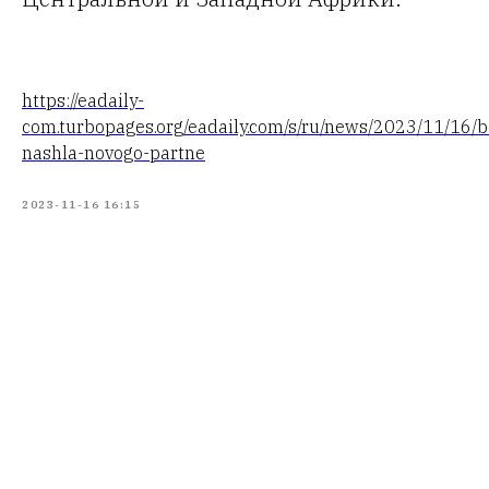
https://eadaily-
com.turbopages.org/eadaily.com/s/ru/news/2023/11/16/b
nashla-novogo-partne
2023-11-16 16:15