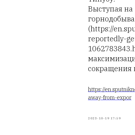
Выступая на
горнодобыв
(https://en.s
reportedly-ge
1062783843.h
максимизаци
сокращения 
https://en.sputni
away-from-expor
2023-10-19 17:59