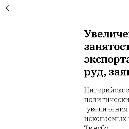
Увеличе
занятос
экспорт
руд, за
Нигерийское
политически
"увеличения
ископаемых 
Тинубу.