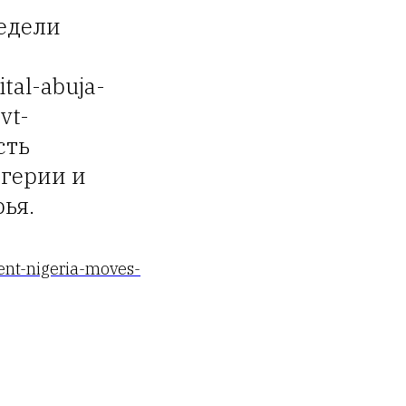
едели
ital-abuja-
vt-
сть
герии и
ья.
ent-nigeria-moves-