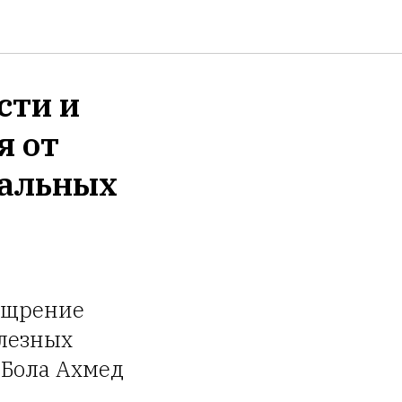
сти и
я от
ральных
ощрение
олезных
 Бола Ахмед