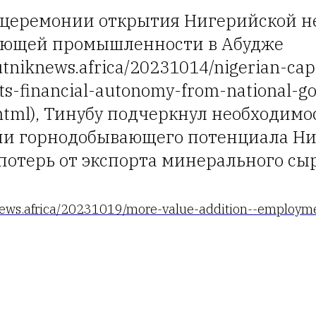
 церемонии открытия Нигерийской н
ающей промышленности в Абудже
putniknews.africa/20231014/nigerian-cap
ts-financial-autonomy-from-national-go
tml), Тинубу подчеркнул необходимо
и горнодобывающего потенциала Ни
потерь от экспорта минерального сыр
knews.africa/20231019/more-value-addition--employm