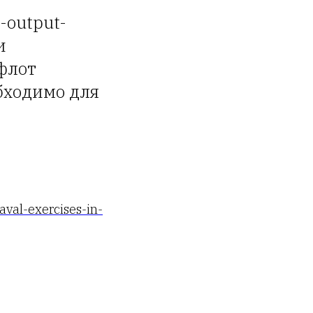
l-output-
и
флот
бходимо для
aval-exercises-in-