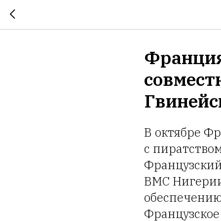
Франция
совмест
Гвинейс
В октябре Ф
с пиратством
Французский
ВМС Нигерии
обеспечению 
Французское