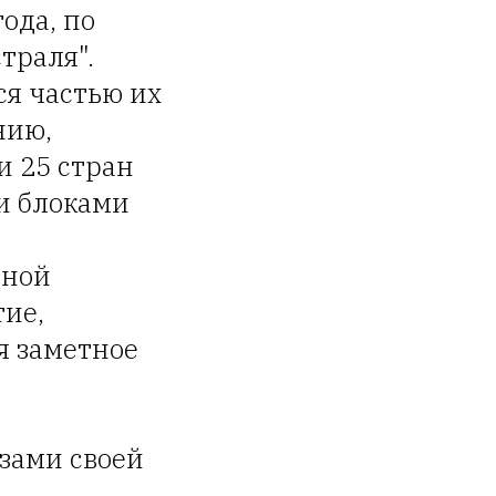
ода, по
траля".
я частью их
нию,
и 25 стран
и блоками
нной
тие,
я заметное
зами своей