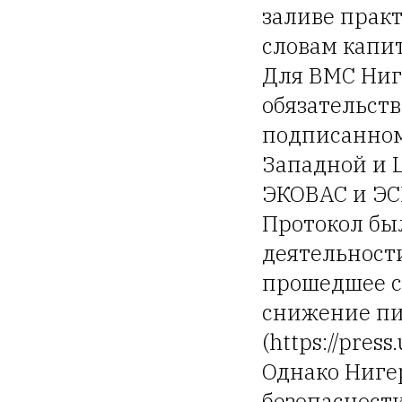
заливе практ
словам капит
Для ВМС Ниг
обязательст
подписанном
Западной и 
ЭКОВАС и ЭС
Протокол бы
деятельности
прошедшее с
снижение пи
(https://pres
Однако Ниге
безопасност