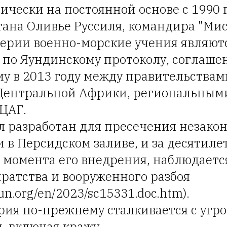
ически на постоянной основе с 1990 г
ана Оливье Руссиля, командира "Мис
ерии военно-морские учения являютс
в по Яундинскому протоколу, соглаше
у в 2013 году между правительствам
Центральной Африки, региональным
ЦАГ.
л разработан для пресечения незако
 в Персидском заливе, и за десятиле
 момента его внедрения, наблюдаетс
ратства и вооруженного разбоя
s.un.org/en/2023/sc15331.doc.htm).
рия по-прежнему сталкивается с угро
и, включая кражу