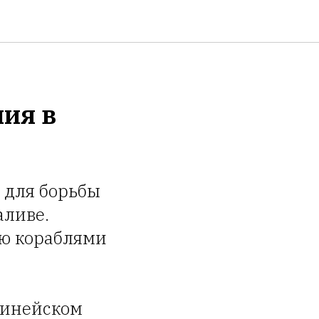
ия в
 для борьбы
аливе.
ью кораблями
.
винейском