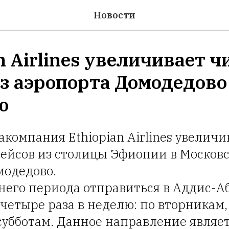
Новости
n Airlines увеличивает ч
из аэропорта Домодедово
ю
акомпания Ethiopian Airlines увеличи
рейсов из столицы Эфиопии в Москов
модедово.
него периода отправиться в Аддис-А
четыре раза в неделю: по вторникам,
субботам. Данное направление являе