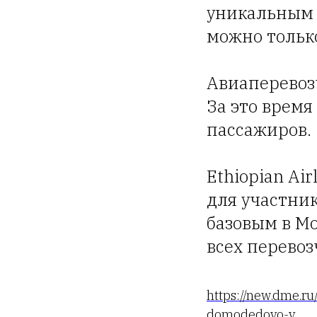
уникальным 
можно тольк
Авиаперевозч
За это время
пассажиров.
Ethiopian Air
для участник
базовым в Мо
всех перево
https://new.dme.ru
domodedovo-v