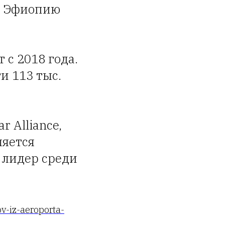
 в Эфиопию
 с 2018 года.
и 113 тыс.
r Alliance,
ляется
й лидер среди
ov-iz-aeroporta-