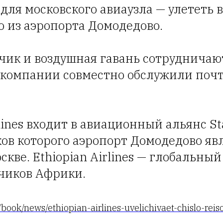
для московского авиаузла — улететь
о из аэропорта Домодедово.
ик и воздушная гавань сотрудничают
 компании совместно обслужили почт
lines входит в авиационный альянс Sta
ов которого аэропорт Домодедово яв
скве. Ethiopian Airlines — глобальны
зчиков Африки.
/book/news/ethiopian-airlines-uvelichivaet-chislo-reis