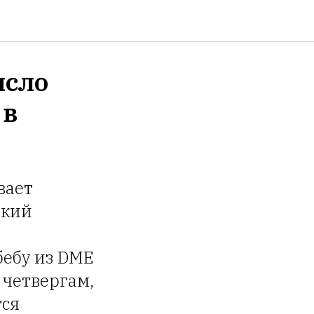
исло
 в
вает
ский
бебу из DME
 четвергам,
тся