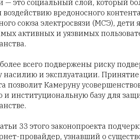
ти — это социальный слой, который бо
я воздействию вредоносного контент
ого союза электросвязи (МСЭ), дети 
амых активных и уязвимых пользоват
анства.
 более всего подвержены риску подве
у насилию и эксплуатации. Принятие
та позволит Камеруну усовершенство
 и институциональную базу для защи
анстве.
татьи 33 этого законопроекта подчерк
рнет-провайдер, узнавший о сущест