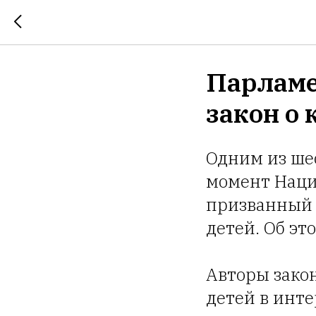
Парламе
закон о
Одним из ше
момент Наци
призванный 
детей. Об э
Авторы зако
детей в инте