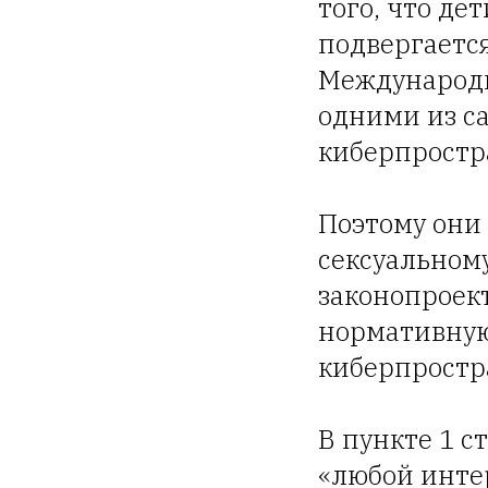
того, что де
подвергаетс
Международн
одними из с
киберпростр
Поэтому они
сексуальном
законопроек
нормативную
киберпростр
В пункте 1 с
«любой инте