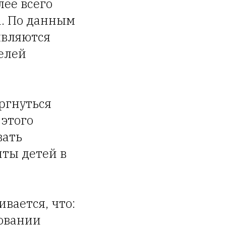
лее всего
а. По данным
являются
елей
ргнуться
 этого
вать
ты детей в
ивается, что:
вовании