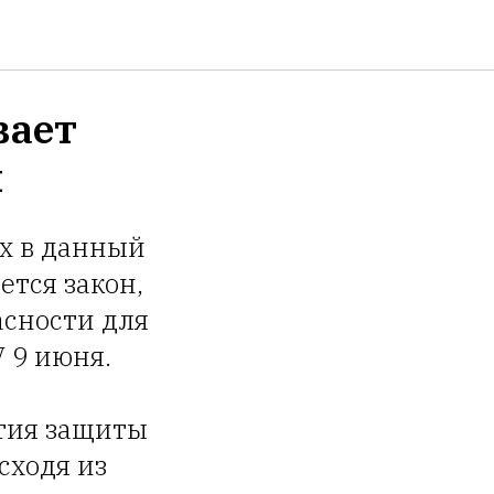
вает
й
х в данный
тся закон,
асности для
 9 июня.
ртия защиты
сходя из