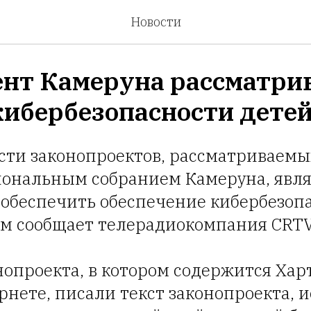
Новости
нт Камеруна рассматри
 кибербезопасности дете
сти законопроектов, рассматриваемы
ональным собранием Камеруна, являе
обеспечить обеспечение кибербезоп
том сообщает телерадиокомпания CRTV
нопроекта, в котором содержится Ха
рнете, писали текст законопроекта, и