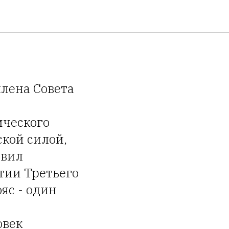
фрика
члена Совета
ического
ской силой,
явил
тии Третьего
яс - один
овек