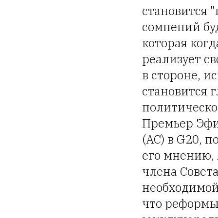
становится "
сомнений бу
которая когд
реализует св
в стороне, и
становится 
политической
Премьер Эфи
(АС) в G20, 
его мнению, 
члена Совет
необходимой
что реформы