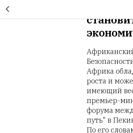
Премьер
станови
экономи
Африканский
Безопасност
Африка обла
роста и може
имеющий вес 
премьер-мин
форума межд
путь" в Пеки
По его слова