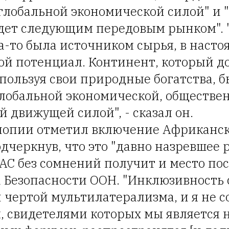
глобальной экономической силой" и "
дет следующим передовым рынком". 
а-то была источником сырья, в насто
ой потенциал. Континент, который до
спользуя свои природные богатства, 
глобальной экономической, обществе
 движущей силой", - сказал он.
опии отметил включение Африканск
подчеркнув, что это "давно назревшее 
АС без сомнений получит и место по
а Безопасности ООН. "Инклюзивность 
 чертой мультилатерализма, и я не с
, свидетелями которых мы является 