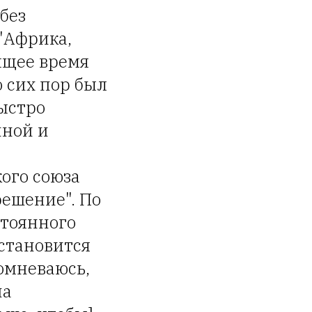
без
"Африка,
ящее время
 сих пор был
быстро
нной и
ого союза
решение". По
стоянного
становится
омневаюсь,
на