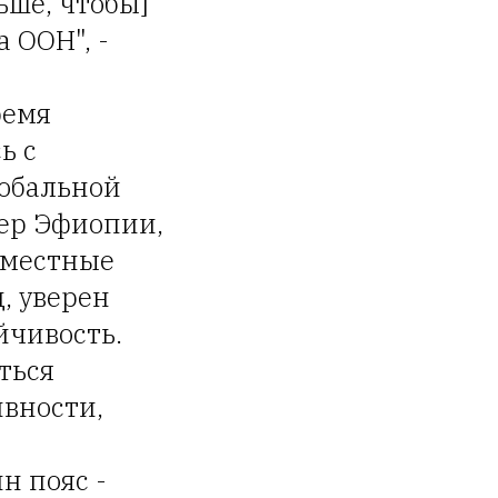
ьше, чтобы]
 ООН", -
ремя
ь с
лобальной
ьер Эфиопии,
вместные
, уверен
йчивость.
ться
вности,
н пояс -