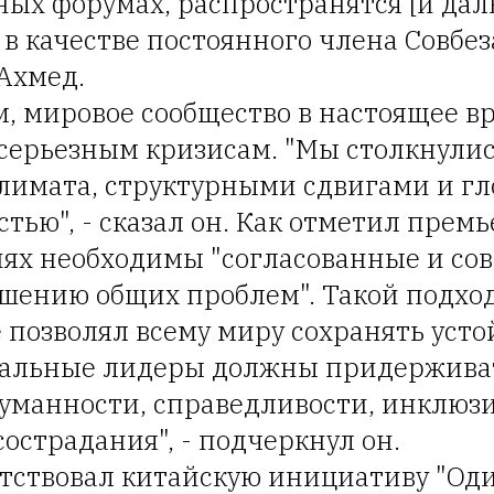
ых форумах, распространятся [и дал
в качестве постоянного члена Совбеза
Ахмед.
м, мировое сообщество в настоящее в
серьезным кризисам. "Мы столкнулис
лимата, структурными сдвигами и г
тью", - сказал он. Как отметил прем
виях необходимы "согласованные и со
ешению общих проблем". Такой подход
 позволял всему миру сохранять усто
бальные лидеры должны придержива
уманности, справедливости, инклюзи
сострадания", - подчеркнул он.
тствовал китайскую инициативу "Оди