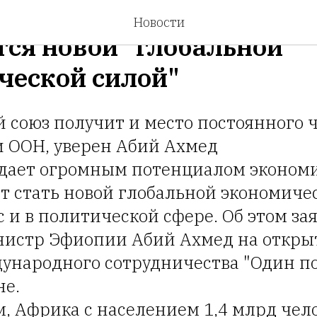
 Эфиопии заявил, что А
Новости
тся новой "глобальной
ческой силой"
 союз получит и место постоянного 
и ООН, уверен Абий Ахмед
дает огромным потенциалом эконом
т стать новой глобальной экономиче
и в политической сфере. Об этом за
истр Эфиопии Абий Ахмед на откры
ународного сотрудничества "Один по
не.
м, Африка с населением 1,4 млрд чел