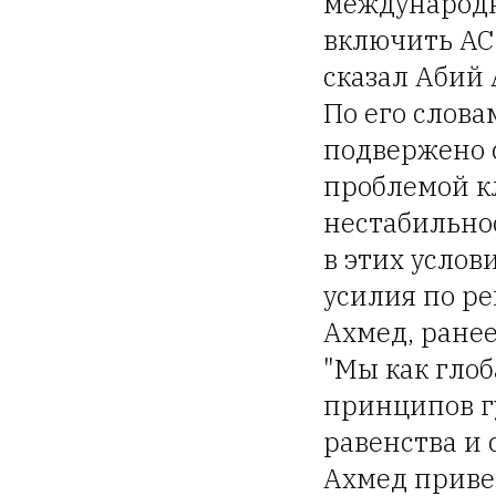
международн
включить АС 
сказал Абий 
По его слова
подвержено 
проблемой к
нестабильнос
в этих усло
усилия по р
Ахмед, ранее
"Мы как гло
принципов г
равенства и 
Ахмед приве