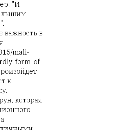
ер. "И
 слышим,
".
е важность в
я
815/mali-
rdly-form-of-
произойдет
ет к
су.
рун, которая
лионного
ра
азличными