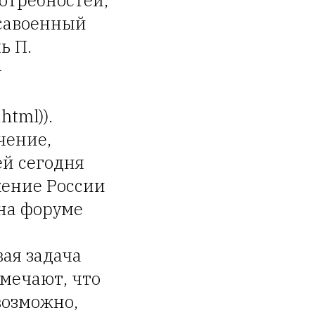
отребностей,
icaвоенный
ь П.
-
html)).
чение,
ей сегодня
жение России
на форуме
ая задача
амечают, что
возможно,