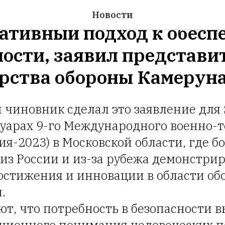
предлагает африканцам
Новости
ативный подход к обесп
ности, заявил представи
рства обороны Камерун
 чиновник сделал это заявление для 
луарах 9-го Международного военно-
я-2023) в Московской области, где б
из России и из-за рубежа демонстри
остижения и инновации в области об
.
т, что потребность в безопасности в