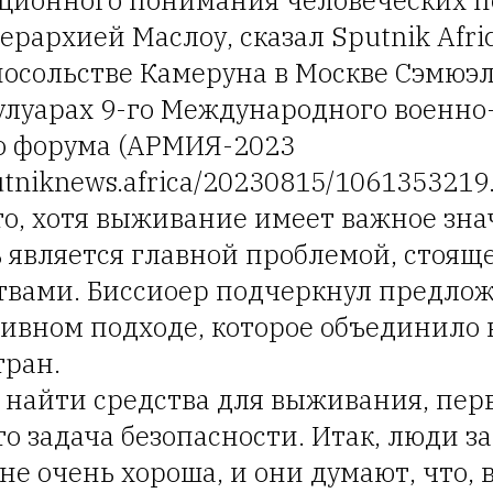
ционного понимания человеческих п
рархией Маслоу, сказал Sputnik Afr
осольстве Камеруна в Москве Сэмюэл
улуарах 9-го Международного военно
о форума (АРМИЯ-2023
putniknews.africa/20230815/1061353219.
то, хотя выживание имеет важное зна
 является главной проблемой, стоящ
твами. Биссиоер подчеркнул предло
тивном подходе, которое объединило 
тран.
 найти средства для выживания, перв
о задача безопасности. Итак, люди з
не очень хороша, и они думают, что, 