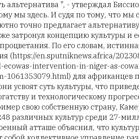
ь альтернатива ", - утверждал Биссио
му мы здесь. И судя по тому, что мы
ютно точно предлагает альтернативу
же затронул концепцию культуры и е
процветания. По его словам, истинна
 (https://en.sputniknews.africa/20230
l-ecowas-intervention-in-niger-as-cowa
sm-1061353079.html) для африканцев 
 они усвоят суть культуры, что привед
гатству и технологическому прогрес
имер свою собственную страну, Каме
248 различных культур среди 27-мил
оенный атташе объяснил, что культу
т собой коллективное управление р