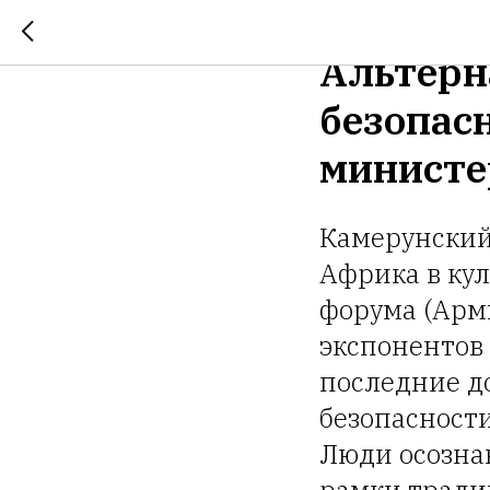
Россия 
Альтерн
безопас
министе
Камерунский
Африка в ку
форума (Арми
экспонентов 
последние д
безопасности
Люди осознаю