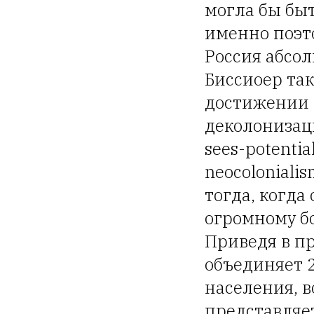
могла бы быт
именно поэто
Россия абсол
Биссиоер так
достижении 
деколонизация
sees-potentia
neocoloniali
тогда, когда
огромному бо
Приведя в пр
объединяет 
населения, в
представляе