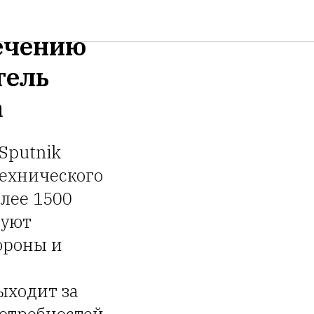
ечению
тель
а
Sputnik
технического
олее 1500
руют
ороны и
ыходит за