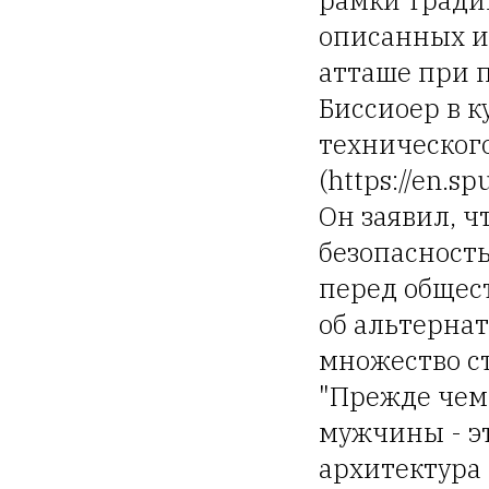
рамки тради
описанных ие
атташе при п
Биссиоер в к
техническог
(https://en.s
Он заявил, ч
безопасность
перед общес
об альтерна
множество с
"Прежде чем
мужчины - эт
архитектура 