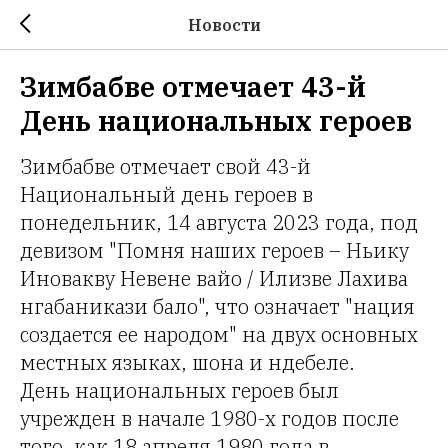
Новости
Зимбабве отмечает 43-й
День национальных героев
Зимбабве отмечает свой 43-й
Национальный день героев в
понедельник, 14 августа 2023 года, под
девизом "Помня наших героев – Ньику
Иновакву Невене вайо / Илизве Лахива
нгабаникази бало", что означает "нация
создается ее народом" на двух основных
местных языках, шона и ндебеле.
День национальных героев был
учрежден в начале 1980-х годов после
того, как 18 апреля 1980 года в