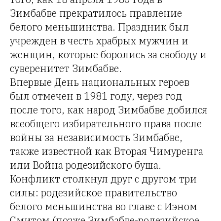
Зимбабве прекратилось правление
белого меньшинства. Праздник был
учрежден в честь храбрых мужчин и
женщин, которые боролись за свободу и
суверенитет Зимбабве.
Впервые День национальных героев
был отмечен в 1981 году, через год
после того, как народ Зимбабве добился
всеобщего избирательного права после
войны за независимость Зимбабве,
также известной как Вторая Чимуренга
или Война родезийского буша.
Конфликт столкнул друг с другом три
силы: родезийское правительство
белого меньшинства во главе с Иэном
Смитом (позже Зимбабве-родезийское